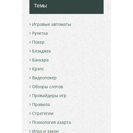
Темы
Игровые автоматы
Рулетка
Покер
Блэкджек
Баккара
Крэпс
Видеопокер
Обзоры слотов
Провайдеры игр
Правила
Стратегии
Психология азарта
Игра и закон