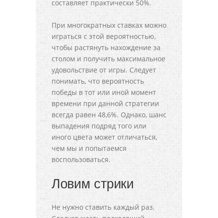
составляет практически 50%.
При многократных ставках можно
играться с этой вероятностью,
чтобы растянуть нахождение за
столом и получить максимальное
удовольствие от игры. Следует
понимать, что вероятность
победы в тот или иной момент
времени при данной стратегии
всегда равен 48,6%. Однако, шанс
выпадения подряд того или
иного цвета может отличаться,
чем мы и попытаемся
воспользоваться.
Ловим стрики
Не нужно ставить каждый раз.