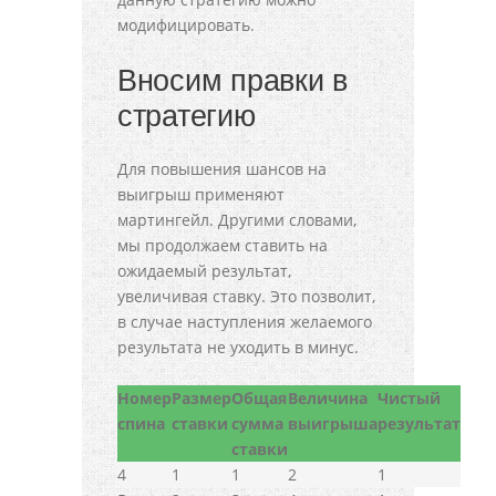
модифицировать.
Вносим правки в
стратегию
Для повышения шансов на
выигрыш применяют
мартингейл. Другими словами,
мы продолжаем ставить на
ожидаемый результат,
увеличивая ставку. Это позволит,
в случае наступления желаемого
результата не уходить в минус.
Номер
Размер
Общая
Величина
Чистый
спина
ставки
сумма
выигрыша
результат
ставки
4
1
1
2
1