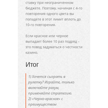
ставку при неограниченном
бюджете. Поэтому, начиная с 4-го
повторения одного цвета вы
попадете в этот лимит вплоть до
10-го повторения.
Если красное или черное
выпадает более 10 раз подряд –
это повод задуматься о честности
казино.
Итог
1) Хочется сыграть в
рулетку? Играйте, только
включайте разум,
применяйте стратегию.
2) «Черно-красное» с
преимуществом