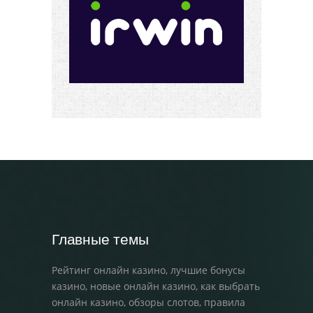
Главные темы
Рейтинг онлайн казино
,
лучшие бонусы
казино
,
новые онлайн казино
,
как выбрать
онлайн казино
,
обзоры слотов
,
правила