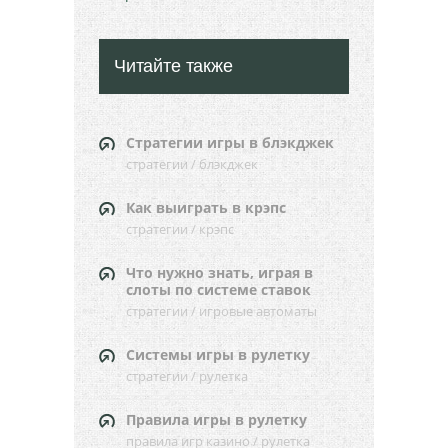
Читайте также
Стратегии игры в блэкджек
стратегии / блэкджек
Как выиграть в крэпс
стратегии / крэпс
Что нужно знать, играя в
слоты по системе ставок
стратегии / игровые автоматы
Системы игры в рулетку
стратегии / рулетка
Правила игры в рулетку
правила игр казино / рулетка