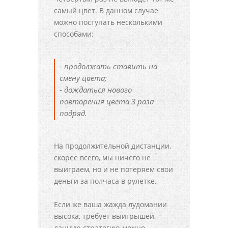
самый цвет. В данном случае
можно поступать несколькими
способами:
- продолжать ставить на
смену цвета;
- дождаться нового
повторения цвета 3 раза
подряд.
На продолжительной дистанции,
скорее всего, мы ничего не
выиграем, но и не потеряем свои
деньги за полчаса в рулетке.
Если же ваша жажда лудомании
высока, требует выигрышей,
данную стратегию можно