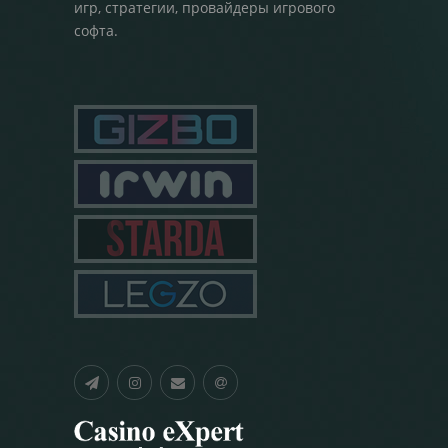
игр
,
стратегии
,
провайдеры игрового
софта
.