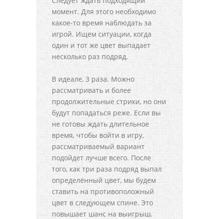
Следует ждать подходящий
момент. Для этого необходимо
какое-то время наблюдать за
игрой. Ищем ситуации, когда
один и тот же цвет выпадает
несколько раз подряд.
В идеале, 3 раза. Можно
рассматривать и более
продолжительные стрики, но они
будут попадаться реже. Если вы
не готовы ждать длительное
время, чтобы войти в игру,
рассматриваемый вариант
подойдет лучше всего. После
того, как три раза подряд выпал
определённый цвет, мы будем
ставить на противоположный
цвет в следующем спине. Это
повышает шанс на выигрыш.