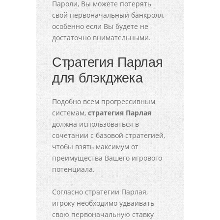
Пароли, Вы можете потерять
свой первоначальный банкролл,
особенно если Вы будете не
достаточно внимательными.
Стратегия Парлая
для блэкджека
Подобно всем прогрессивным
системам,
стратегия Парлая
должна использоваться в
сочетании с базовой стратегией,
чтобы взять максимум от
преимущества Вашего игрового
потенциала.
Согласно стратегии Парлая,
игроку необходимо удваивать
свою первоначальную ставку