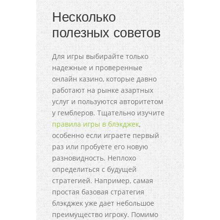
Несколько
полезных советов
Для игры выбирайте только
надежные и проверенные
онлайн казино, которые давно
работают на рынке азартных
услуг и пользуются авторитетом
у гемблеров. Тщательно изучите
правила игры в блэкджек
,
особенно если играете первый
раз или пробуете его новую
разновидность. Неплохо
определиться с будущей
стратегией. Например, самая
простая базовая стратегия
блэкджек уже дает небольшое
преимущество игроку. Помимо