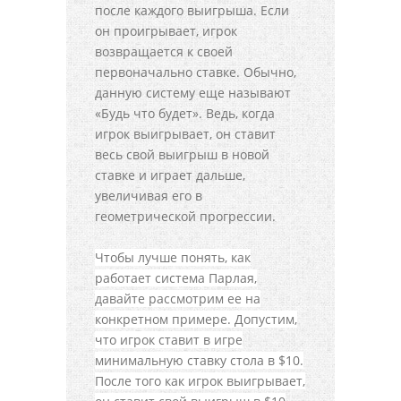
после каждого выигрыша. Если
он проигрывает, игрок
возвращается к своей
первоначально ставке. Обычно,
данную систему еще называют
«Будь что будет». Ведь, когда
игрок выигрывает, он ставит
весь свой выигрыш в новой
ставке и играет дальше,
увеличивая его в
геометрической прогрессии.
Чтобы лучше понять, как
работает система Парлая,
давайте рассмотрим ее на
конкретном примере. Допустим,
что игрок ставит в игре
минимальную ставку стола в $10.
После того как игрок выигрывает,