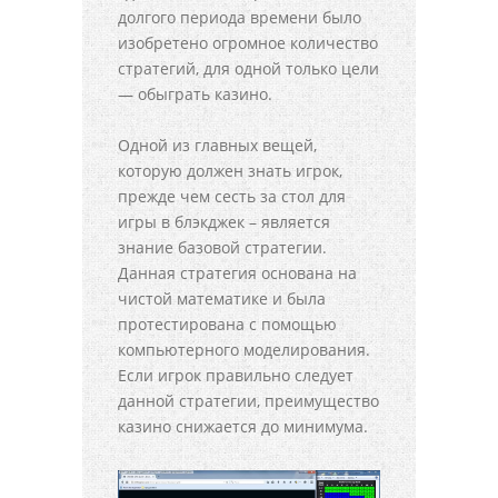
долгого периода времени было
изобретено огромное количество
стратегий, для одной только цели
— обыграть казино.
Одной из главных вещей,
которую должен знать игрок,
прежде чем сесть за стол для
игры в блэкджек – является
знание базовой стратегии.
Данная стратегия основана на
чистой математике и была
протестирована с помощью
компьютерного моделирования.
Если игрок правильно следует
данной стратегии, преимущество
казино снижается до минимума.