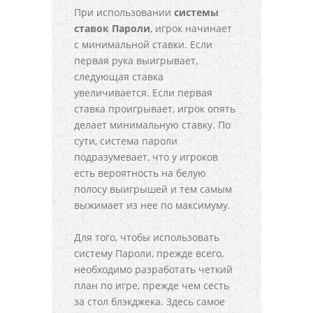
При использовании
системы
ставок Пароли
, игрок начинает
с минимальной ставки. Если
первая рука выигрывает,
следующая ставка
увеличивается. Если первая
ставка проигрывает, игрок опять
делает минимальную ставку. По
сути, система пароли
подразумевает, что у игроков
есть вероятность на белую
полосу выигрышей и тем самым
выжимает из нее по максимуму.
Для того, чтобы использовать
систему Пароли, прежде всего,
необходимо разработать четкий
план по игре, прежде чем сесть
за стол блэкджека. Здесь самое