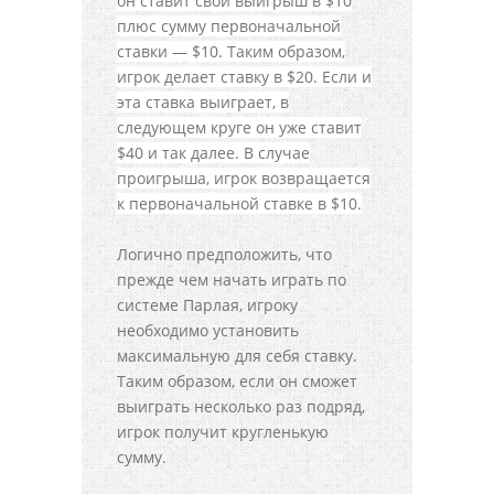
он ставит свой выигрыш в $10
плюс сумму первоначальной
ставки — $10. Таким образом,
игрок делает ставку в $20. Если и
эта ставка выиграет, в
следующем круге он уже ставит
$40 и так далее. В случае
проигрыша, игрок возвращается
к первоначальной ставке в $10.
Логично предположить, что
прежде чем начать играть по
системе Парлая, игроку
необходимо установить
максимальную для себя ставку.
Таким образом, если он сможет
выиграть несколько раз подряд,
игрок получит кругленькую
сумму.