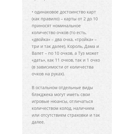
• одинаковое достоинство карт
(как правило) – карты от 2 до 10
приносят номинальное
количество очков (то есть,
«двойка» – два очка, «тройка» –
три и так далее), Король, Дама и
Валет – по 10 очков, а Туз может
«дать», как 11 очков, так и 1 очко
(в зависимости от количества
очков на руках).
В остальном отдельные виды
блэкджека могут иметь свои
игровые нюансы, отличаться
количеством колод, наличием
или отсутствием страховки и так
далее.