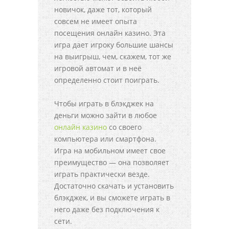
новичок, даже тот, который
совсем не имеет опыта
посещения онлайн казино. Эта
игра дает игроку большие шансы
на выигрыш, чем, скажем, тот же
игровой автомат и в неё
определенно стоит поиграть.
Чтобы играть в блэкджек на
деньги можно зайти в любое
онлайн казино
со своего
компьютера или смартфона.
Игра на мобильном имеет свое
преимущество — она позволяет
играть практически везде.
Достаточно скачать и установить
блэкджек, и вы сможете играть в
него даже без подключения к
сети.