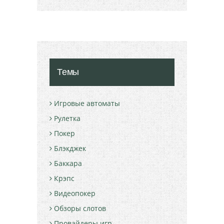
Темы
Игровые автоматы
Рулетка
Покер
Блэкджек
Баккара
Крэпс
Видеопокер
Обзоры слотов
Провайдеры игр