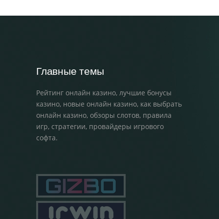
Главные темы
Рейтинг онлайн казино
,
лучшие бонусы
казино
,
новые онлайн казино
,
как выбрать
онлайн казино
,
обзоры слотов
,
правила
игр
,
стратегии
,
провайдеры игрового
софта
.