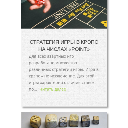
СТРАТЕГИЯ ИГРЫ В КРЭПС
НА ЧИСЛАХ «POINT»
Для всех азартных игр
разработано множество
различных стратегий игры. Игра в
крэпс – не исключение. Для этой
игры характерно отличие ставок
по...
Читать далее