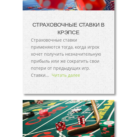
СТРАХОВОЧНЫЕ СТАВКИ В
КРЭПСЕ
Страховочные ставки
применяются тогда, когда игрок
хочет получить незначительную
прибыль или же сократить свои
потери от предыдущих игр.
Ставки...
Читать далее