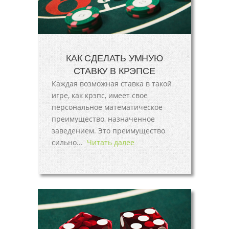
КАК СДЕЛАТЬ УМНУЮ
СТАВКУ В КРЭПСЕ
Каждая возможная ставка в такой
игре, как крэпс, имеет свое
персональное математическое
преимущество, назначенное
заведением. Это преимущество
сильно...
Читать далее