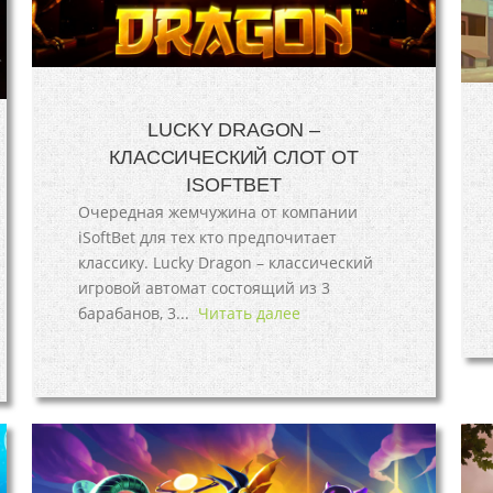
добство управления.
LUCKY DRAGON –
итывать следующие параметры:
КЛАССИЧЕСКИЙ СЛОТ ОТ
ISOFTBET
Очередная жемчужина от компании
iSoftBet для тех кто предпочитает
классику. Lucky Dragon – классический
игровой автомат состоящий из 3
барабанов, 3...
Читать далее
отов
отчиками, которые обеспечивают честную игру и стабильную р