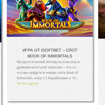
популярных видов развлечений в интернете. Благодаря разноо
ти подходящий вариант и получить удовольствие от игрового п
нлайн
ИГРА ОТ ISOFTBET – СЛОТ
BOOK OF IMMORTALS
?
Футуристический взгляд на классику в
древнеегипетской тематике – это то,
ез регистрации.
что вы найдете в новом слоте Book of
Immortals, игре с 5 барабанами и 10...
Читать далее
интересными бонусными функциями.
и?