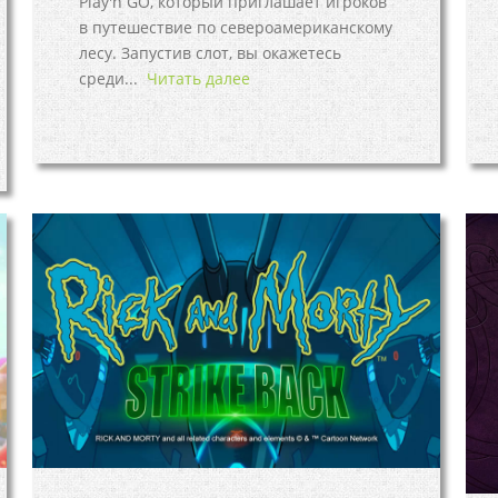
Play'n GO, который приглашает игроков
еханики, тестирования стратегий и выбора подходящей игры п
в путешествие по североамериканскому
лесу. Запустив слот, вы окажетесь
среди...
Читать далее
овольствие от игры, но и выигрывать реальные средства. Для 
х
ые механики, которые увеличивают шансы на выигрыш. Среди