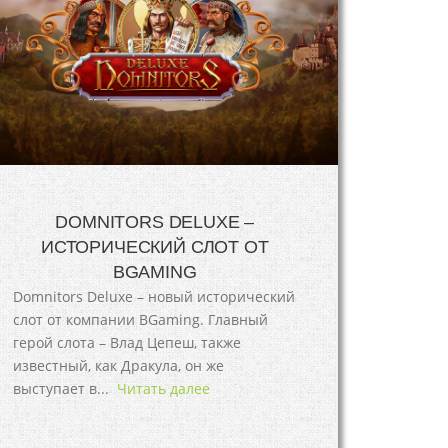
бразию слотов,
бонусов
и возможностей игры
роцесса.
DOMNITORS DELUXE –
ИСТОРИЧЕСКИЙ СЛОТ ОТ
BGAMING
Domnitors Deluxe – новый исторический
слот от компании BGaming. Главный
герой слота – Влад Цепеш, также
известный, как Дракула, он же
выступает в...
Читать далее