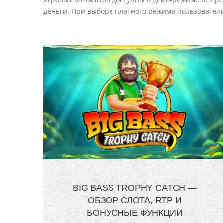
деньги. При выборе платного режима пользовател
большому выбору провайдеров, уровней волатильно
Лучшие игровые автоматы о
В этом разделе представлены
лучшие слоты онла
функций, отзывов и общего качества игрового проц
высокий RTP (от 96% и выше)
интересные бонусные функции
возможность играть бесплатно
адаптация под мобильные устройства
популярные провайдеры
Играть в слоты онлайн бесп
BIG BASS TROPHY CATCH —
В
лучших онлайн казино
большинство игровых авто
ОБЗОР СЛОТА, RTP И
Демо-версия полностью повторяет игровой процесс
БОНУСНЫЕ ФУНКЦИИ