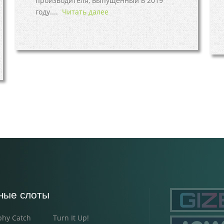
производителя, выпущенный в 2019
году....
Читать далее
ные слоты
phy Catch
Turn It Up!