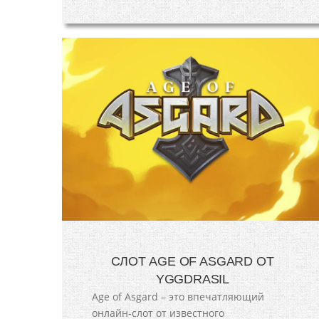
Да, при игре на деньги выигрыши можно вывести.
Что такое RTP?
Это процент возврата игроку в долгосрочной перс
СЛОТ AGE OF ASGARD ОТ
YGGDRASIL
Age of Asgard – это впечатляющий
онлайн-слот от известного