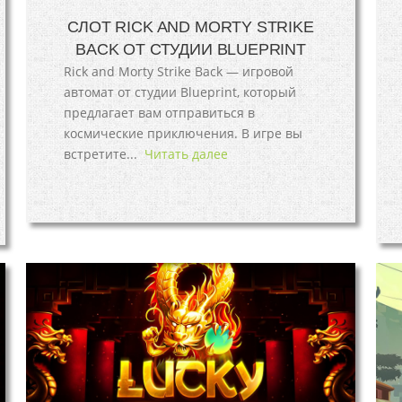
СЛОТ RICK AND MORTY STRIKE
BACK ОТ СТУДИИ BLUEPRINT
Rick and Morty Strike Back — игровой
автомат от студии Blueprint, который
 динамичным и позволяют увеличить выплаты.
предлагает вам отправиться в
космические приключения. В игре вы
встретите...
Читать далее
та игроку в долгосрочной перспективе. Большинство современны
под мобильные устройства. Это позволяет
играть в слоты он