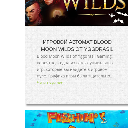
Мобильные версии сохраняют весь функционал и у
Как выбрать слот
При выборе игрового автомата рекомендуется уч
ИГРОВОЙ АВТОМАТ BLOOD
MOON WILDS ОТ YGGDRASIL
RTP и волатильность
Blood Moon Wilds от Yggdrasil Gaming,
наличие бонусных функций
вероятно, - одна из самых уникальных
провайдер игры
игр, которые вы найдете в игровом
максимальный выигрыш
пуле. Графика игры была тщательно...
отзывы игроков
Читать далее
Популярные провайдеры сл
Качественные слоты создаются известными разраб
Pragmatic Play
NetEnt