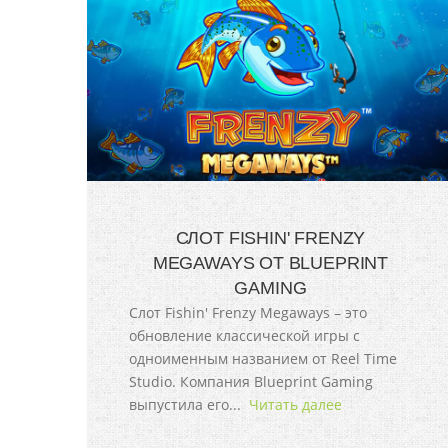
Play’n GO
BGaming
Итог
Игровые автоматы онлайн
— это один из самых 
бесплатно или на деньги, каждый игрок может най
FAQ — игровые автоматы о
СЛОТ FISHIN' FRENZY
Можно ли играть в слоты бесплатно
MEGAWAYS ОТ BLUEPRINT
GAMING
Да, большинство слотов доступны в демо-режиме б
Слот Fishin' Frenzy Megaways – это
обновление классической игры с
Какие слоты лучше выбрать?
одноименным названием от Reel Time
Studio. Компания Blueprint Gaming
Рекомендуется выбирать слоты с высоким RTP и 
выпустила его...
Читать далее
Можно ли выиграть реальные деньг