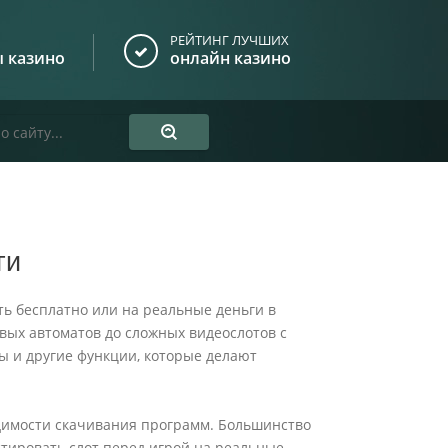
РЕЙТИНГ ЛУЧШИХ
ы казино
онлайн казино
ги
ь бесплатно или на реальные деньги в
вых автоматов до сложных видеослотов с
ы и другие функции, которые делают
димости скачивания программ. Большинство
стировать слот перед игрой на реальные