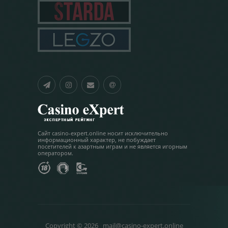
Сайт casino-expert.online носит исключительно
информационный характер, не побуждает
посетителей к азартным играм и не является игорным
оператором.
Copyright © 2026 mail@casino-expert.online