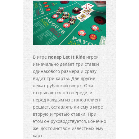
В игре
покер Let It Ride
игрок
изначально делает три ставки
одинакового размера и сразу
видит три карты. Две другие
лежат рубашкой вверх. Они
открываются по очереди, и
перед каждым из этапов клиент
решает, оставлять ли ему в игре
вторую и третью ставки. При
этом он руководствуется, конечно
же, достоинством известных ему
карт.