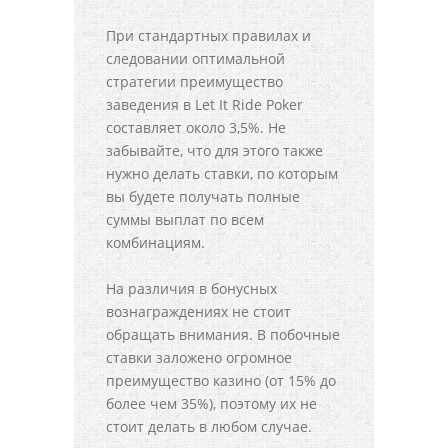
При стандартных правилах и
следовании оптимальной
стратегии преимущество
заведения в Let It Ride Poker
составляет около 3,5%. Не
забывайте, что для этого также
нужно делать ставки, по которым
вы будете получать полные
суммы выплат по всем
комбинациям.
На различия в бонусных
вознаграждениях не стоит
обращать внимания. В побочные
ставки заложено огромное
преимущество казино (от 15% до
более чем 35%), поэтому их не
стоит делать в любом случае.