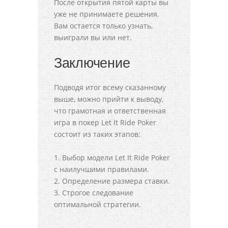
После открытия пятой карты вы
уже не принимаете решения.
Вам остается только узнать,
выиграли вы или нет.
Заключение
Подводя итог всему сказанному
выше, можно прийти к выводу,
что грамотная и ответственная
игра в покер Let It Ride Poker
состоит из таких этапов:
1. Выбор модели Let It Ride Poker
с наилучшими правилами.
2. Определение размера ставки.
3. Строгое следование
оптимальной стратегии.