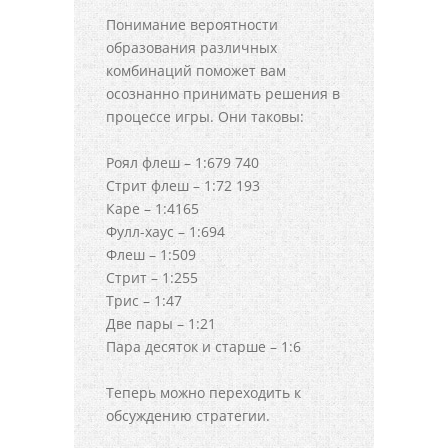
Понимание вероятности
образования различных
комбинаций поможет вам
осознанно принимать решения в
процессе игры. Они таковы:
Роял флеш – 1:679 740
Стрит флеш – 1:72 193
Каре – 1:4165
Фулл-хаус – 1:694
Флеш – 1:509
Стрит – 1:255
Трис – 1:47
Две пары – 1:21
Пара десяток и старше – 1:6
Теперь можно переходить к
обсуждению стратегии.