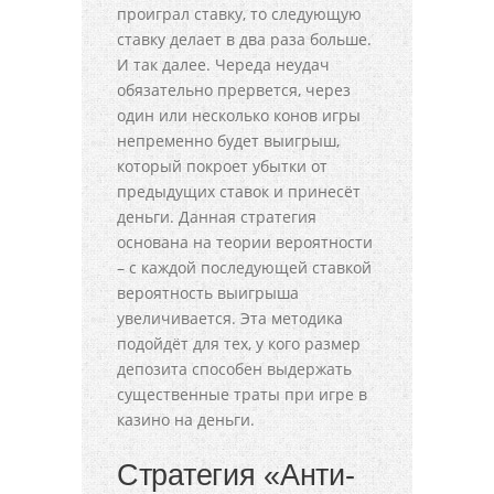
проиграл ставку, то следующую
ставку делает в два раза больше.
И так далее. Череда неудач
обязательно прервется, через
один или несколько конов игры
непременно будет выигрыш,
который покроет убытки от
предыдущих ставок и принесёт
деньги. Данная стратегия
основана на теории вероятности
– с каждой последующей ставкой
вероятность выигрыша
увеличивается. Эта методика
подойдёт для тех, у кого размер
депозита способен выдержать
существенные траты при игре в
казино на деньги.
Стратегия «Анти-