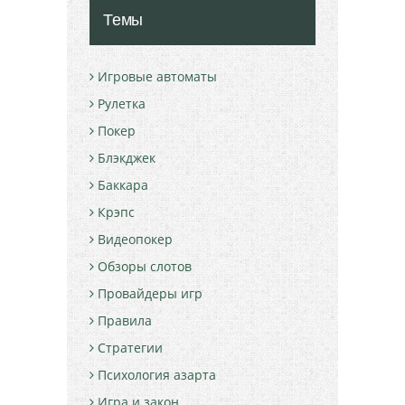
Темы
Игровые автоматы
Рулетка
Покер
Блэкджек
Баккара
Крэпс
Видеопокер
Обзоры слотов
Провайдеры игр
Правила
Стратегии
Психология азарта
Игра и закон