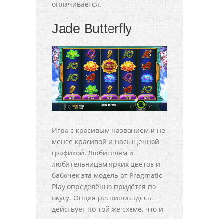
оплачивается.
Jade Butterfly
Игра с красивым названием и не
менее красивой и насыщенной
графикой. Любителям и
любительницам ярких цветов и
бабочек эта модель от Pragmatic
Play определённо придётся по
вкусу. Опция респинов здесь
действует по той же схеме, что и