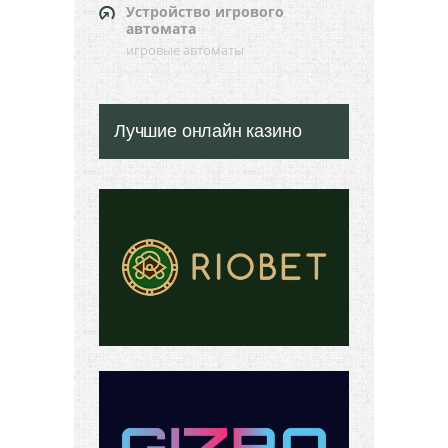
Устройство игрового
автомата
игровые автоматы
Лучшие онлайн казино