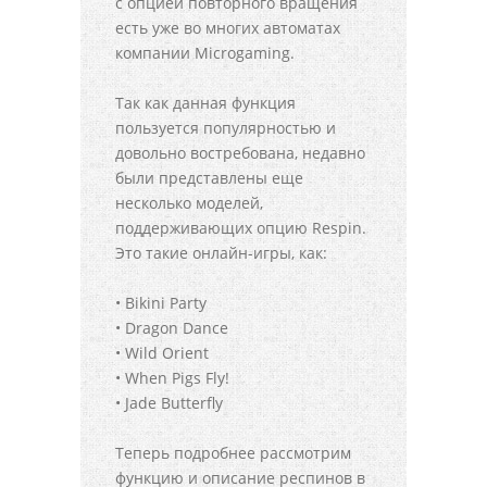
с опцией повторного вращения
есть уже во многих автоматах
компании Microgaming.
Так как данная функция
пользуется популярностью и
довольно востребована, недавно
были представлены еще
несколько моделей,
поддерживающих опцию Respin.
Это такие онлайн-игры, как:
• Bikini Party
• Dragon Dance
• Wild Orient
• When Pigs Fly!
• Jade Butterfly
Теперь подробнее рассмотрим
функцию и описание респинов в