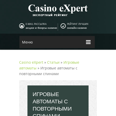
E-MAIL РАССЫЛКА
РЕЙТИНГ ЛУЧШИХ
акции и бонусы казино
онлайн казино
Меню
Casino eXpert
»
Статьи
»
Игровые
автоматы
» Игровые автоматы с
повторными спинами
ИГРОВЫЕ
АВТОМАТЫ С
ПОВТОРНЫМИ
СПИНАМИ