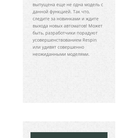
выпущена еще не одна модель с
данной функцией. Так что,
следите за новинками и ждите
выхода новых автоматов! Может
быть, разработчики порадуют
усовершенствованием Respin
или удивят совершенно
неожиданными моделями.