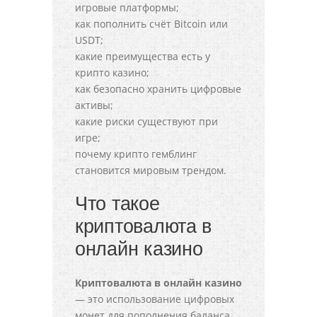
игровые платформы;
как пополнить счёт Bitcoin или
USDT;
какие преимущества есть у
крипто казино;
как безопасно хранить цифровые
активы;
какие риски существуют при
игре;
почему крипто гемблинг
становится мировым трендом.
Что такое
криптовалюта в
онлайн казино
Криптовалюта в онлайн казино
— это использование цифровых
монет для пополнения баланса,