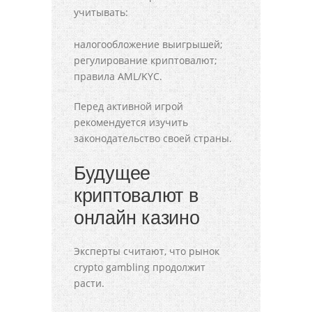
учитывать:
налогообложение выигрышей;
регулирование криптовалют;
правила AML/KYC.
Перед активной игрой
рекомендуется изучить
законодательство своей страны.
Будущее
криптовалют в
онлайн казино
Эксперты считают, что рынок
crypto gambling продолжит
расти.