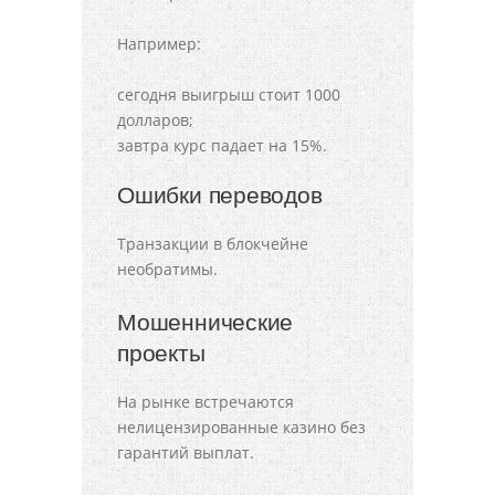
Например:
сегодня выигрыш стоит 1000
долларов;
завтра курс падает на 15%.
Ошибки переводов
Транзакции в блокчейне
необратимы.
Мошеннические
проекты
На рынке встречаются
нелицензированные казино без
гарантий выплат.