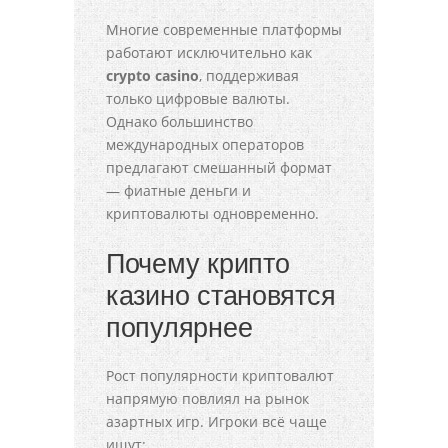
Многие современные платформы
работают исключительно как
crypto casino
, поддерживая
только цифровые валюты.
Однако большинство
международных операторов
предлагают смешанный формат
— фиатные деньги и
криптовалюты одновременно.
Почему крипто
казино становятся
популярнее
Рост популярности криптовалют
напрямую повлиял на рынок
азартных игр. Игроки всё чаще
ищут: