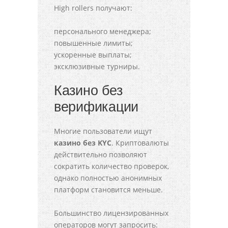
High rollers получают:
персонального менеджера;
повышенные лимиты;
ускоренные выплаты;
эксклюзивные турниры.
Казино без
верификации
Многие пользователи ищут
казино без KYC
. Криптовалюты
действительно позволяют
сократить количество проверок,
однако полностью анонимных
платформ становится меньше.
Большинство лицензированных
операторов могут запросить: