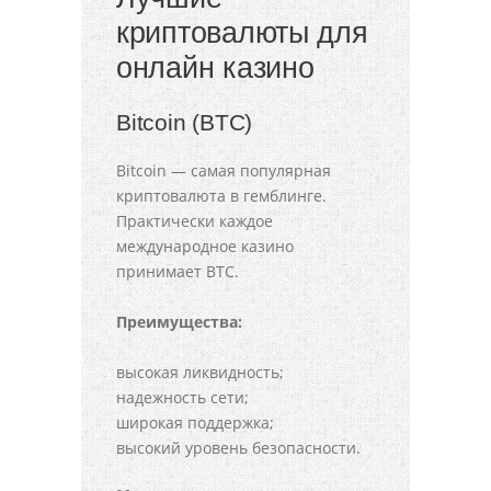
криптовалюты для
онлайн казино
Bitcoin (BTC)
Bitcoin — самая популярная
криптовалюта в гемблинге.
Практически каждое
международное казино
принимает BTC.
Преимущества:
высокая ликвидность;
надежность сети;
широкая поддержка;
высокий уровень безопасности.