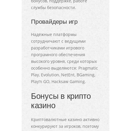
бонусов, поддержке, работе
службы безопасности.
Провайдеры игр
Надёжные платформы
сотрудничают с ведущими
разработчиками игрового
програмного обеспечения
высокого уровня, среди которых
особенно выделяются: Pragmatic
Play, Evolution, NetEnt, BGaming,
Play’n GO, Hacksaw Gaming.
Бонусы в крипто
казино
Криптовалютные казино активно
конкурируют за игроков, поэтому