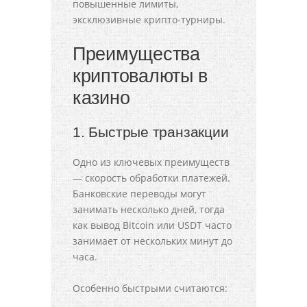
повышенные лимиты,
эксклюзивные крипто-турниры.
Преимущества
криптовалюты в
казино
1. Быстрые транзакции
Одно из ключевых преимуществ
— скорость обработки платежей.
Банковские переводы могут
занимать несколько дней, тогда
как вывод Bitcoin или USDT часто
занимает от нескольких минут до
часа.
Особенно быстрыми считаются: