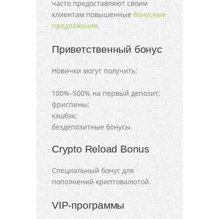
часто предоставляют своим
клиентам повышенные
бонусные
предложения
.
Приветственный бонус
Новички могут получить:
100%–500% на первый депозит;
фриспины;
кэшбэк;
бездепозитные бонусы.
Crypto Reload Bonus
Специальный бонус для
пополнений криптовалютой.
VIP-программы