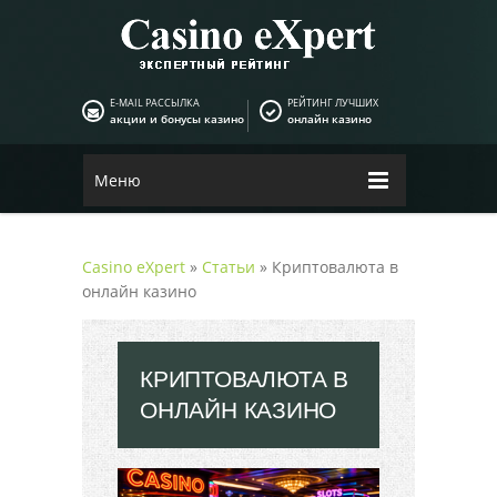
E-MAIL РАССЫЛКА
РЕЙТИНГ ЛУЧШИХ
акции и бонусы казино
онлайн казино
Меню
Casino eXpert
»
Статьи
» Криптовалюта в
онлайн казино
КРИПТОВАЛЮТА В
ОНЛАЙН КАЗИНО