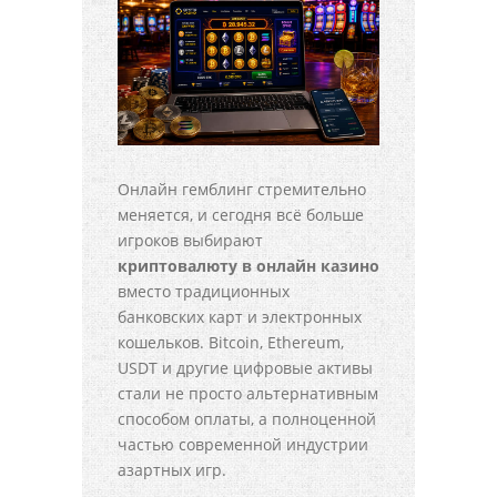
Онлайн гемблинг стремительно
меняется, и сегодня всё больше
игроков выбирают
криптовалюту в онлайн казино
вместо традиционных
банковских карт и электронных
кошельков. Bitcoin, Ethereum,
USDT и другие цифровые активы
стали не просто альтернативным
способом оплаты, а полноценной
частью современной индустрии
азартных игр.