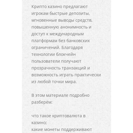
Крипто казино предлагают
игрокам быстрые депозиты,
мгновенные выводы средств,
повышенную анонимность и
доступ к международным
платформам без банковских
ограничений. Благодаря
технологии блокчейн
пользователи получают
прозрачность транзакций и
возможность играть практически
из любой точки мира.
В этом материале подробно
разберём:
что такое криптовалюта в
казино;
какие монеты поддерживают