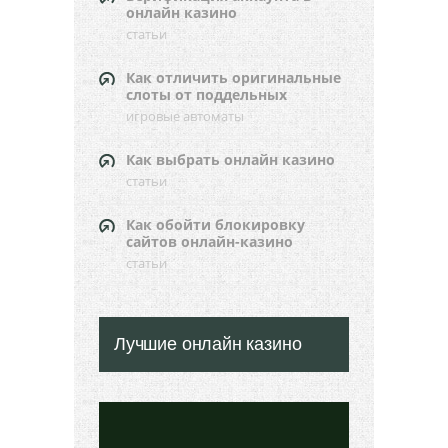
онлайн казино
статьи
Как отличить оригинальные
слоты от поддельных
игровые автоматы
Как выбрать онлайн казино
статьи
Как обойти блокировку
сайтов онлайн-казино
статьи
Лучшие онлайн казино