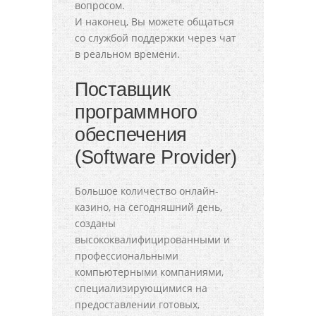
вопросом.
И наконец, Вы можете общаться
со службой поддержки через чат
в реальном времени.
Поставщик
программного
обеспечения
(Software Provider)
Большое количество онлайн-
казино, на сегодняшний день,
созданы
высококвалифицированными и
профессиональными
компьютерными компаниями,
специализирующимися на
предоставлении готовых,