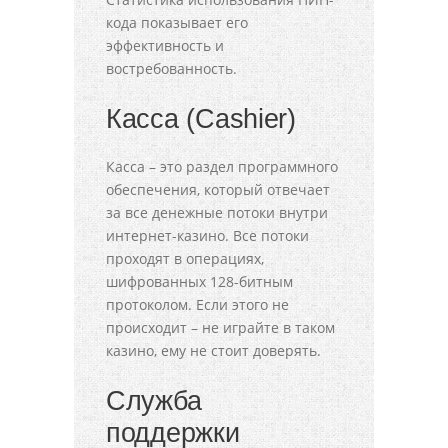
кода показывает его
эффективность и
востребованность.
Касса (Cashier)
Касса – это раздел программного
обеспечения, который отвечает
за все денежные потоки внутри
интернет-казино. Все потоки
проходят в операциях,
шифрованных 128-битным
протоколом. Если этого не
происходит – не играйте в таком
казино, ему не стоит доверять.
Служба
поддержки