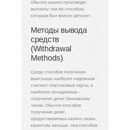
Обычно казино производят
выплаты тем же способом,
которым был внесен депозит.
Методы вывода
средств
(Withdrawal
Methods)
Среди способов получения
выигрыша наиболее надежным
считают пластиковые карты, а
наиболее ненадежным –
получение денег банковским
чеком. Обычно способов
получения денег,
предоставляемых казино своим
клиентам, меньше, чем способов