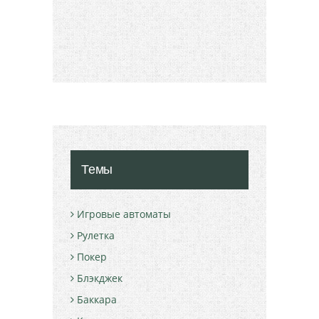
Темы
Игровые автоматы
Рулетка
Покер
Блэкджек
Баккара