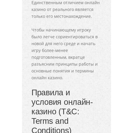
Единственным отличием онлайн
казино от реального является
только его местонахождение.
Чтобы начинающему игроку
было легче сориентироваться в
новой для него среде и начать
игру более-менее
подготовленным, вкратце
разъясним принципы работы и
основные понятия и термины
онлайн казино.
Правила и
условия онлайн-
казино (T&C:
Terms and
Conditions)