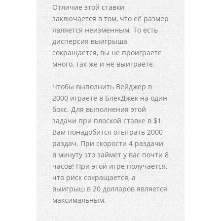
Отличие этой ставки
заключается в том, что её размер
является неизменным. То есть
дисперсия выигрыша
сокращается, вы не проиграете
много, так же и не выиграете.
Чтобы выполнить Вейджер в
2000 играете в БлекДжек на один
бокс. Для выполнения этой
задачи при плоской ставке в $1
Вам понадобится отыграть 2000
раздач. При скорости 4 раздачи
в минуту это займет у вас почти 8
часов! При этой игре получается,
что риск сокращается, а
выигрыш в 20 долларов является
максимальным.