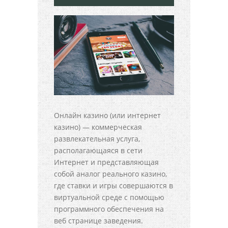
Онлайн казино (или интернет
казино) — коммерческая
развлекательная услуга,
располагающаяся в сети
Интернет и представляющая
собой аналог реального казино,
где ставки и игры совершаются в
виртуальной среде с помощью
программного обеспечения на
веб странице заведения.