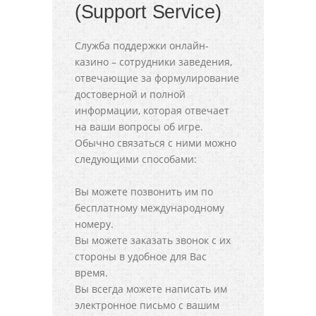
(Support Service)
Служба поддержки онлайн-
казино – сотрудники заведения,
отвечающие за формулирование
достоверной и полной
информации, которая отвечает
на ваши вопросы об игре.
Обычно связаться с ними можно
следующими способами:
Вы можете позвонить им по
бесплатному международному
номеру.
Вы можете заказать звонок с их
стороны в удобное для Вас
время.
Вы всегда можете написать им
электронное письмо с вашим