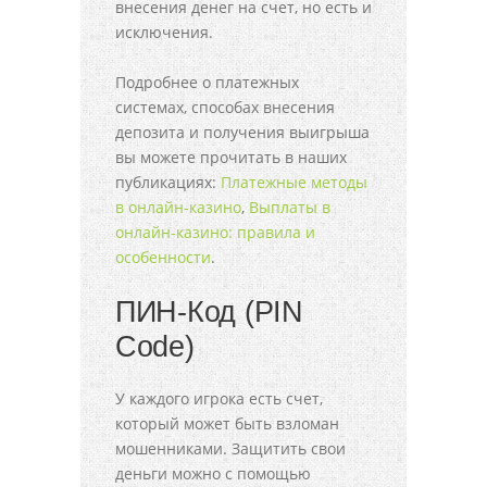
внесения денег на счет, но есть и
исключения.
Подробнее о платежных
системах, способах внесения
депозита и получения выигрыша
вы можете прочитать в наших
публикациях:
Платежные методы
в онлайн-казино
,
Выплаты в
онлайн-казино: правила и
особенности
.
ПИН-Код (PIN
Code)
У каждого игрока есть счет,
который может быть взломан
мошенниками. Защитить свои
деньги можно с помощью