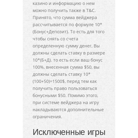
казино и информацию о нем
можно получить также в T&C.
Принято, что сумма вейджера
рассчитывается по формуле 10*
(Бонус+Депозит). То есть для того
чтобы снять со счета
определенную сумму денег, Вы
должны сделать ставку в размере
10*(Б+Д). то есть если ваш бонус
100%, внесенная сумма $50, вы
должны сделать ставку 10*
(100+50)=1500$, перед тем как
получить право пользоваться
бонусными $50. Помимо этого,
при системе вейджера на игру
накладываются дополнительные
ограничения.
Исключенные игры