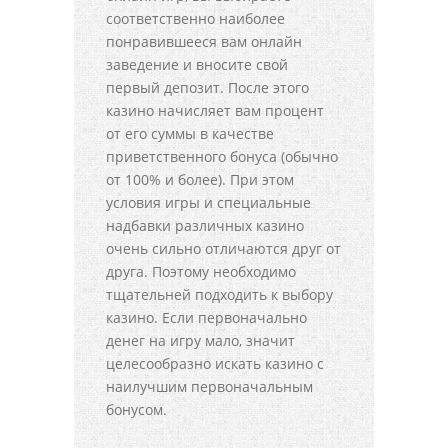
соответственно наиболее
понравившееся вам онлайн
заведение и вносите свой
первый депозит. После этого
казино начисляет вам процент
от его суммы в качестве
приветственного бонуса (обычно
от 100% и более). При этом
условия игры и специальные
надбавки различных казино
очень сильно отличаются друг от
друга. Поэтому необходимо
тщательней подходить к выбору
казино. Если первоначально
денег на игру мало, значит
целесообразно искать казино с
наилучшим первоначальным
бонусом.