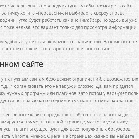
ете использовать переводчик гугла, чтобы посмотреть сайт.
страничку хотите «перевести», и выбираете сверху справа
водчик Гугла будет работать как анонимайзер. но здесь вы уже
ся тоже нельзя, это вариант только для просмотра информации.
м удобные, у них слишком много ограничений. На компьютере, 
я настроить какой-то из вариантов описанных ниже.
анном сайте
туп к нужным сайтам безо всяких ограничений, с возможностью
 т.д. И организовать это не так уж и сложно. Да, вам придётся
вку нужных программ или плагинов, зато потом у вас будет пол
дуется воспользоваться одним из указанных ниже вариантов.
ечественные казино предлагают собственные плагины для
ламируется прямо на главной странице, часто за установку
онусы. Плагины существуют для всех популярных браузеров,
есть Chrome, FireFox, Opera. На страницах казино вы найдёте