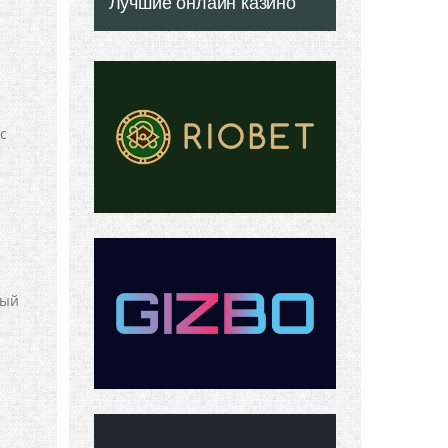
Лучшие онлайн казино
с
ный