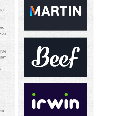
ные
вно
ной
огие
олят
.
ень