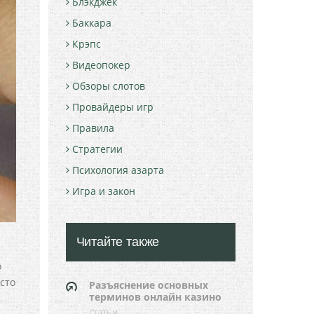
Блэкджек
Баккара
Крэпс
Видеопокер
Обзоры слотов
Провайдеры игр
Правила
Стратегии
Психология азарта
Игра и закон
Читайте также
о
осто
Разъяснение основных
терминов онлайн казино
статьи