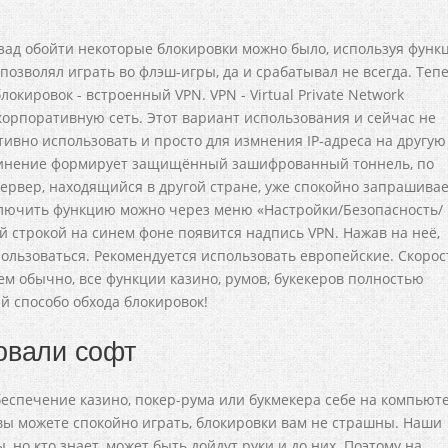
зад обойти некоторые блокировки можно было, используя функ
 позволял играть во флэш-игры, да и срабатывал не всегда. Теп
окировок - встроенный VPN. VPN - Virtual Private Network
корпоративную сеть. Этот вариант использования и сейчас не
тивно использовать и просто для измнения IP-адреса на другую
оединение формирует защищённый зашифрованный тоннель, по
сервер, находящийся в другой стране, уже спокойно запрашива
ключить функцию можно через меню «Настройки/Безопасность/
й строкой на синем фоне появится надпись VPN. Нажав на неё,
ользоваться. Рекомендуется использовать европейские. Скорос
ем обычно, все функции казино, румов, букекеров полностью
й способо обхода блокировок!
ровали софт
еспечение казино, покер-рума или букмекера себе на компьюте
вы можете спокойно играть, блокировки вам не страшны. Наши
 но кто знает, может быть дойдут руки и до них. Поэтому на