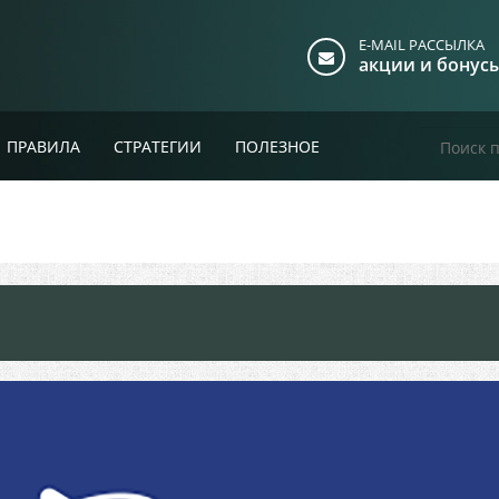
E-MAIL РАССЫЛКА
акции и бонус
ПРАВИЛА
СТРАТЕГИИ
ПОЛЕЗНОЕ