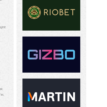
ящее
-
0
ак
ты,