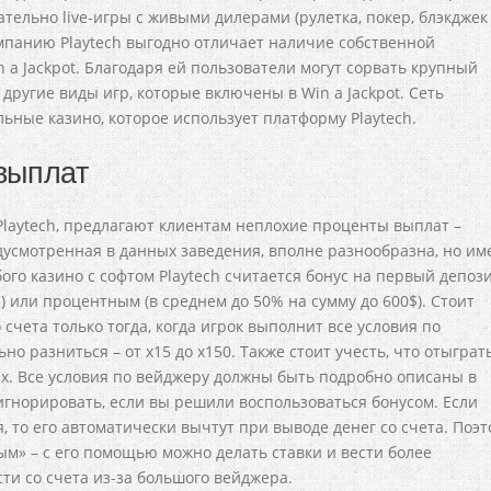
зательно live-игры с живыми дилерами (рулетка, покер, блэкджек
омпанию Playtech выгодно отличает наличие собственной
a Jackpot. Благодаря ей пользователи могут сорвать крупный
и другие виды игр, которые включены в Win a Jackpot. Сеть
ьные казино, которое использует платформу Playtech.
выплат
laytech, предлагают клиентам неплохие проценты выплат –
дусмотренная в данных заведения, вполне разнообразна, но им
го казино с софтом Playtech считается бонус на первый депози
 или процентным (в среднем до 50% на сумму до 600$). Стоит
счета только тогда, когда игрок выполнит все условия по
ьно разниться – от х15 до х150. Также стоит учесть, что отыграт
ах. Все условия по вейджеру должны быть подробно описаны в
гнорировать, если вы решили воспользоваться бонусом. Если
 то его автоматически вычтут при выводе денег со счета. Поэт
м» – с его помощью можно делать ставки и вести более
ти со счета из-за большого вейджера.