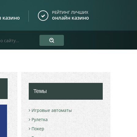
РЕЙТИНГ ЛУЧШИХ
ы казино
онлайн казино
Темы
Игровые автоматы
Рулетка
Покер