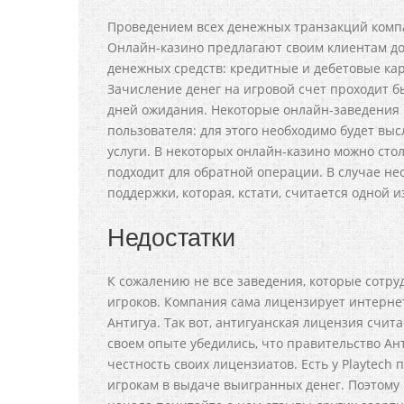
Проведением всех денежных транзакций компа
Онлайн-казино предлагают своим клиентам до
денежных средств: кредитные и дебетовые ка
Зачисление денег на игровой счет проходит бы
дней ожидания. Некоторые онлайн-заведения 
пользователя: для этого необходимо будет выс
услуги. В некоторых онлайн-казино можно стол
подходит для обратной операции. В случае не
поддержки, которая, кстати, считается одной 
Недостатки
К сожалению не все заведения, которые сотр
игроков. Компания сама лицензирует интернет
Антигуа. Так вот, антигуанская лицензия счит
своем опыте убедились, что правительство Ан
честность своих лицензиатов. Есть у Playtec
игрокам в выдаче выигранных денег. Поэтому 