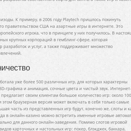
зоды. К примеру, в 2006 году Playtech пришлось покинуть
го правительством США на азартные игры в интернете. Это
вропейского игрока, что в принципе у них получилось. В насто
шных крупных корпораций в гемблинг-сфере, которая
 разработок и услуг, а также поддерживает множество
звлечений.
ничество
ботала уже более 500 различных игр, для которых характерны
3D-графика и анимация, сочные цвета и чистый звук. Интернет
о предлагает своим клиентам большое количество игр: около 10
и этом браузерная версия может включать в себя только самые
шая часть из представленных игр будут, конечно же, слоты и к
да в онлайн-казино можно встретить именные игровые автома
ально для данного онлайн-заведения. Помимо слотов игровой
видов карточных и настольных игр: покер, блэкджек, баккара,