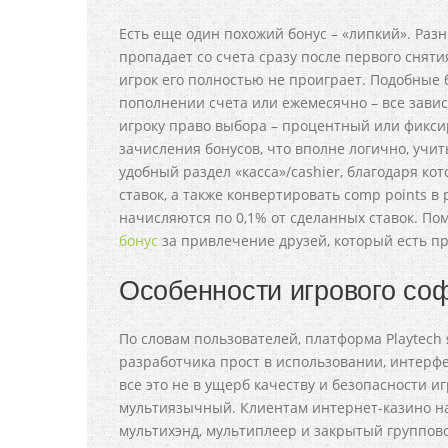
Есть еще один похожий бонус – «липкий». Раз
пропадает со счета сразу после первого сняти
игрок его полностью не проиграет. Подобные
пополнении счета или ежемесячно – все завис
игроку право выбора – процентный или фиксир
зачисления бонусов, что вполне логично, учи
удобный раздел «касса»/сashier, благодаря к
ставок, а также конвертировать comp points в
начисляются по 0,1% от сделанных ставок. По
бонус
за привлечение друзей, который есть пра
Особенности игрового со
По словам пользователей, платформа Playtech
разработчика прост в использовании, интерфе
все это не в ущерб качеству и безопасности и
мультиязычный. Клиентам интернет-казино на
мультихэнд, мультиплеер и закрытый группово