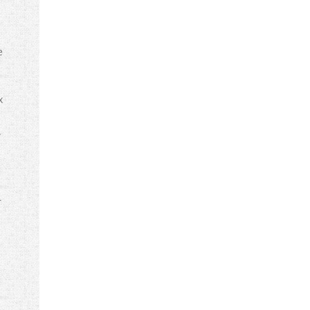
е
х
.
–