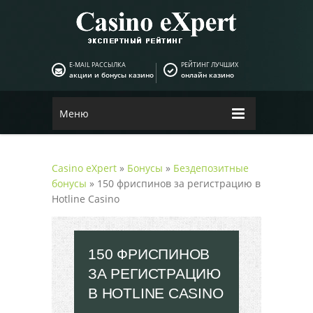
E-MAIL РАССЫЛКА
РЕЙТИНГ ЛУЧШИХ
акции и бонусы казино
онлайн казино
Меню
Casino eXpert
»
Бонусы
»
Бездепозитные
бонусы
» 150 фриспинов за регистрацию в
Hotline Casino
150 ФРИСПИНОВ
ЗА РЕГИСТРАЦИЮ
В HOTLINE CASINO