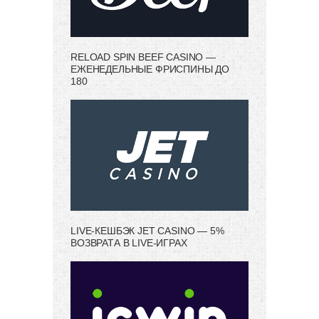
RELOAD SPIN BEEF CASINO —
ЕЖЕНЕДЕЛЬНЫЕ ФРИСПИНЫ ДО
180
LIVE-КЕШБЭК JET CASINO — 5%
ВОЗВРАТА В LIVE-ИГРАХ