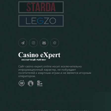
Сайт casino-expert.online носит исключительно
информационный характер, не побуждает
посетителей к азартным играм и не является игорным
оператором.