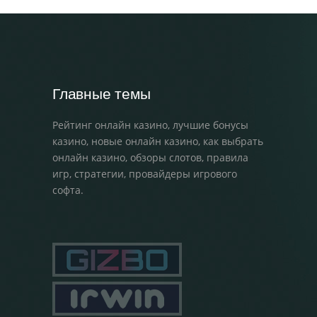
Главные темы
Рейтинг онлайн казино
,
лучшие бонусы
казино
,
новые онлайн казино
,
как выбрать
онлайн казино
,
обзоры слотов
,
правила
игр
,
стратегии
,
провайдеры игрового
софта
.