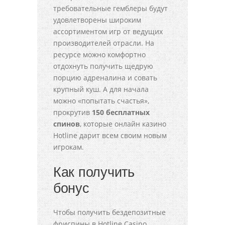
требовательные гемблеры будут
удовлетворены широким
ассортиментом игр от ведущих
производителей отрасли. На
ресурсе можно комфортно
отдохнуть получить щедрую
порцию адреналина и совать
крупный куш. А для начала
можно «попытать счастья»,
прокрутив
150 бесплатных
спинов
, которые онлайн казино
Hotline дарит всем своим новым
игрокам.
Как получить
бонус
Чтобы получить бездепозитные
фриспины в Hotline Casino,