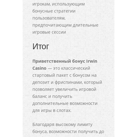
игрокам, использующим
бонусные стратегии
пользователям,
предпочитающим длительные
игровые сессии
Итог
Приветственный бонус Irwin
Casino
— это классический
стартовый пакет с бонусом на
депозит и фриспинами, который
позволяет увеличить игровой
баланс и получить
дополнительные возможности
для игры в слотах.
Благодаря высокому лимиту
бонуса, возможности получить до