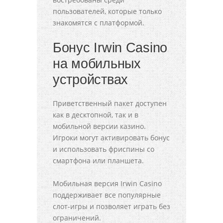
пользователей, которые только
знакомятся с платформой.
Бонус Irwin Casino
на мобильных
устройствах
Приветственный пакет доступен
как в десктопной, так и в
мобильной версии казино.
Игроки могут активировать бонус
и использовать фриспины со
смартфона или планшета.
Мобильная версия Irwin Casino
поддерживает все популярные
слот-игры и позволяет играть без
ограничений.