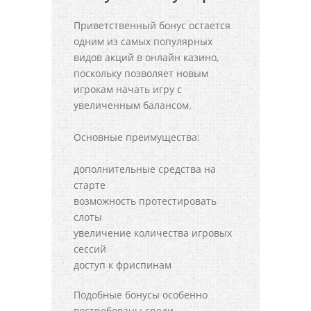
Приветственный бонус остается
одним из самых популярных
видов акций в онлайн казино,
поскольку позволяет новым
игрокам начать игру с
увеличенным балансом.
Основные преимущества:
дополнительные средства на
старте
возможность протестировать
слоты
увеличение количества игровых
сессий
доступ к фриспинам
Подобные бонусы особенно
востребованы среди