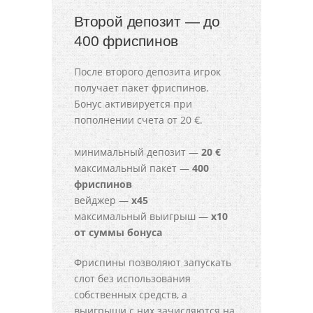
Второй депозит — до
400 фриспинов
После второго депозита игрок
получает пакет фриспинов.
Бонус активируется при
пополнении счета от 20 €.
минимальный депозит —
20 €
максимальный пакет —
400
фриспинов
вейджер —
x45
максимальный выигрыш —
x10
от суммы бонуса
Фриспины позволяют запускать
слот без использования
собственных средств, а
выигрыши с них зачисляются на