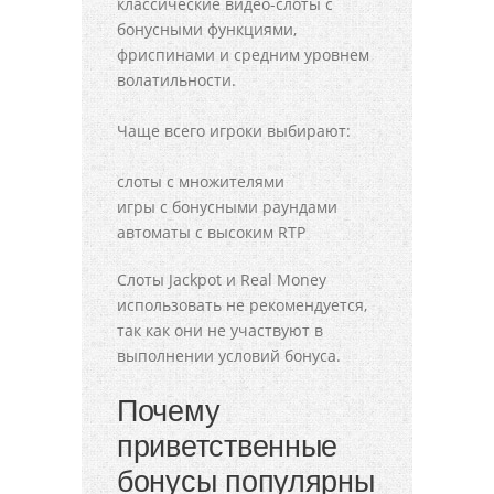
классические видео-слоты с
бонусными функциями,
фриспинами и средним уровнем
волатильности.
Чаще всего игроки выбирают:
слоты с множителями
игры с бонусными раундами
автоматы с высоким RTP
Слоты Jackpot и Real Money
использовать не рекомендуется,
так как они не участвуют в
выполнении условий бонуса.
Почему
приветственные
бонусы популярны