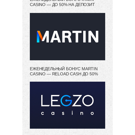
CASINO — ДО 50% НА ДЕПОЗИТ
ЕЖЕНЕДЕЛЬНЫЙ БОНУС MARTIN
CASINO — RELOAD CASH ДО 50%