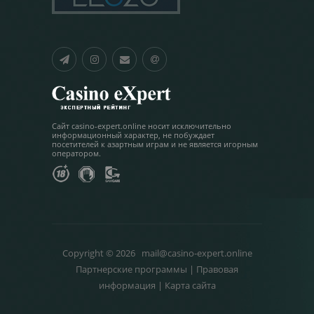
Сайт casino-expert.online носит исключительно
информационный характер, не побуждает
посетителей к азартным играм и не является игорным
оператором.
Copyright © 2026 mail@casino-expert.online
Партнерские программы
|
Правовая
информация
|
Карта сайта