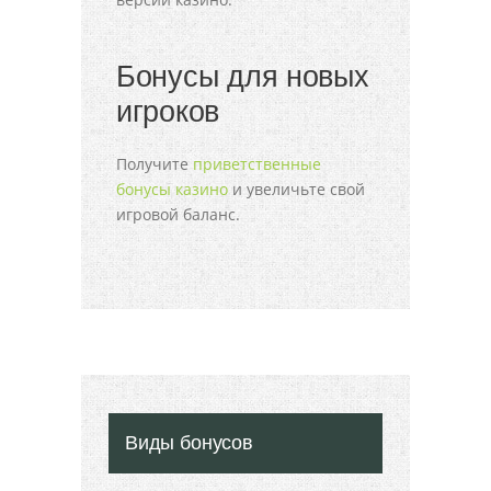
Бонусы для новых
игроков
Получите
приветственные
бонусы казино
и увеличьте свой
игровой баланс.
Виды бонусов