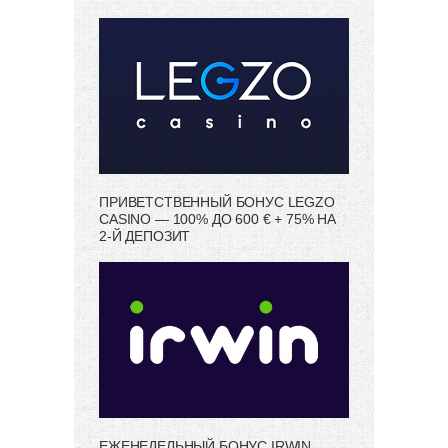
ПРИВЕТСТВЕННЫЙ БОНУС LEGZO
CASINO — 100% ДО 600 € + 75% НА
2-Й ДЕПОЗИТ
ЕЖЕНЕДЕЛЬНЫЙ БОНУС IRWIN