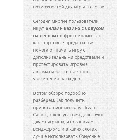
возможностей для игры в слотах.
Сегодня многие пользователи
ищут
онлайн казино с бонусом
на депозит
и фриспинами, так
как стартовые предложения
помогают начать игру с
дополнительными средствами и
протестировать игровые
автоматы без серьезного
увеличения расходов.
В этом обзоре подробно
разберем, как получить
приветственный бонус Irwin
Casino, какие условия действуют
для отыгрыша, что означает
вейджер x45 и в каких слотах
лучше использовать бонусные