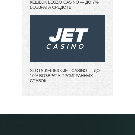
КЕШБЭК LEGZO CASINO — ДО 7%
ВОЗВРАТА СРЕДСТВ
SLOTS-КЕШБЭК JET CASINO — ДО
10% ВОЗВРАТА ПРОИГРАННЫХ
СТАВОК