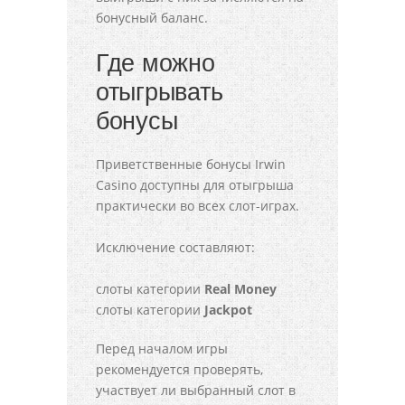
бонусный баланс.
Где можно
отыгрывать
бонусы
Приветственные бонусы Irwin
Casino доступны для отыгрыша
практически во всех слот-играх.
Исключение составляют:
слоты категории
Real Money
слоты категории
Jackpot
Перед началом игры
рекомендуется проверять,
участвует ли выбранный слот в