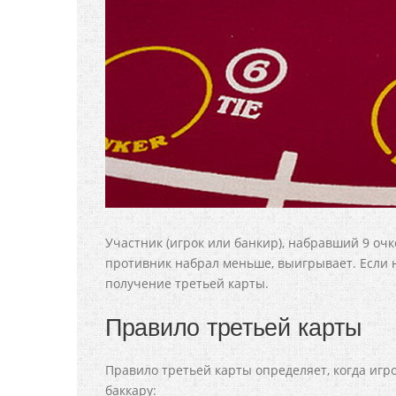
Участник (игрок или банкир), набравший 9 очк
противник набрал меньше, выигрывает. Если ни
получение третьей карты.
Правило третьей карты
Правило третьей карты определяет, когда игр
баккару: