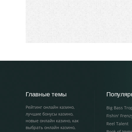
Главные темы
Популяр
Рейтинг онлайн казино
,
Big Bass Tro
лучшие бонусы казино
,
Fishin' Frenz
новые онлайн казино
,
как
Reel Talent
выбрать онлайн казино
,
Book of Immo