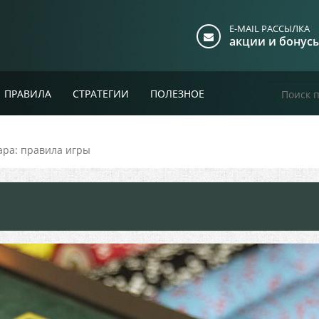
E-MAIL РАССЫЛКА
акции и бонус
ПРАВИЛА
СТРАТЕГИИ
ПОЛЕЗНОЕ
ара: правила игры