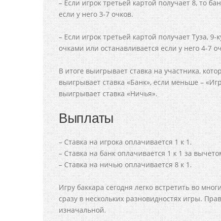
– Если игрок третьей картой получает 8, то б
если у него 3-7 очков.
– Если игрок третьей картой получает Туза, 9-к
очками или останавливается если у него 4-7 оч
В итоге выигрывает ставка на участника, кото
выигрывает ставка «Банк», если меньше – «Игр
выигрывает ставка «Ничья».
Выплаты
– Ставка на игрока оплачивается 1 к 1.
– Ставка на банк оплачивается 1 к 1 за вычет
– Ставка на ничью оплачивается 8 к 1.
Игру баккара сегодня легко встретить во мног
сразу в нескольких разновидностях игры. Прав
изначальной.