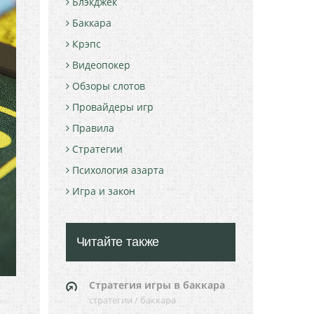
Блэкджек
Баккара
Крэпс
Видеопокер
Обзоры слотов
Провайдеры игр
Правила
Стратегии
Психология азарта
Игра и закон
Читайте также
Стратегия игры в баккара
стратегии / баккара