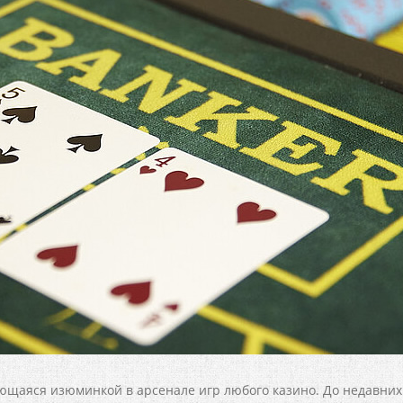
яющаяся изюминкой в арсенале игр любого казино. До недавних