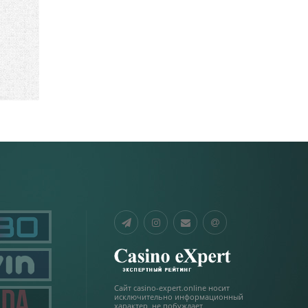
Сайт casino-expert.online носит
исключительно информационный
характер, не побуждает