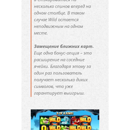
несколько спинов вперед на
одном столбце. В таком
случае Wild остается
неподвижным на одном
месте.
Замещение ближних карт.
Еще одна бонус-опция – это
расширение на соседние
ячейки. Благодаря этому за
один раз пользователь
получает несколько диких
символов, что уже
гарантирует выигрыш.