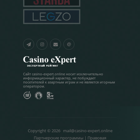
Сайт casino-expert.online носит исключительно
информационный характер, не побуждает
посетителей к азартным играм и не является игорным
оператором.
Copyright © 2026 mail@casino-expert.online
Партнерские программы
|
Правовая