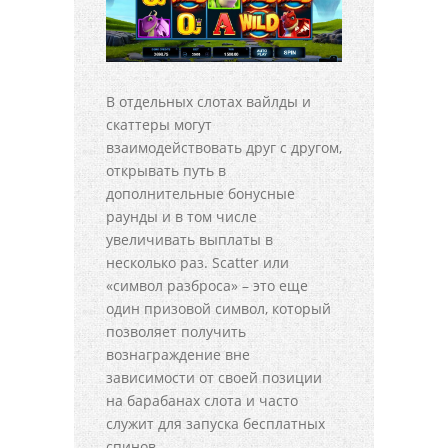
В отдельных слотах вайлды и
скаттеры могут
взаимодействовать друг с другом,
открывать путь в
дополнительные бонусные
раунды и в том числе
увеличивать выплаты в
несколько раз. Scatter или
«символ разброса» – это еще
один призовой символ, который
позволяет получить
вознаграждение вне
зависимости от своей позиции
на барабанах слота и часто
служит для запуска бесплатных
спинов.