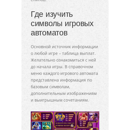
Где изучить
символы игровых
автоматов
Основной источник информации
о любой игре – таблица выплат.
Желательно ознакомиться с ней
до начала игры. В справочном
меню каждого игрового автомата
представлена информация по
базовым символам,
дополнительным изображениям
и выигрышным сочетаниям.