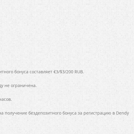
ного бонуса составляет €3/$3/200 RUB.
ду не ограничена.
часов.
а получение бездепозитного бонуса за регистрацию в Dendy