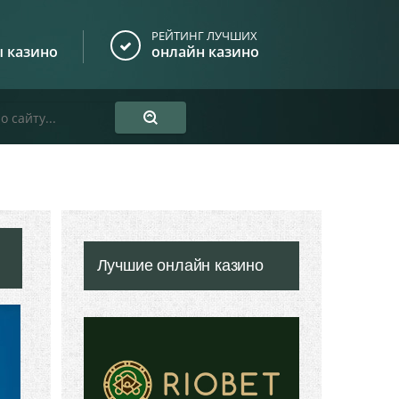
РЕЙТИНГ ЛУЧШИХ
ы казино
онлайн казино
Лучшие онлайн казино