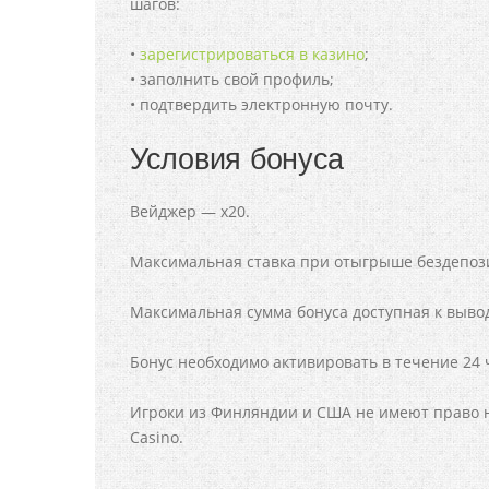
шагов:
•
зарегистрироваться в казино
;
• заполнить свой профиль;
• подтвердить электронную почту.
Условия бонуса
Вейджер — x20.
Максимальная ставка при отыгрыше бездепозит
Максимальная сумма бонуса доступная к выво
Бонус необходимо активировать в течение 24 
Игроки из Финляндии и США не имеют право н
Casino.