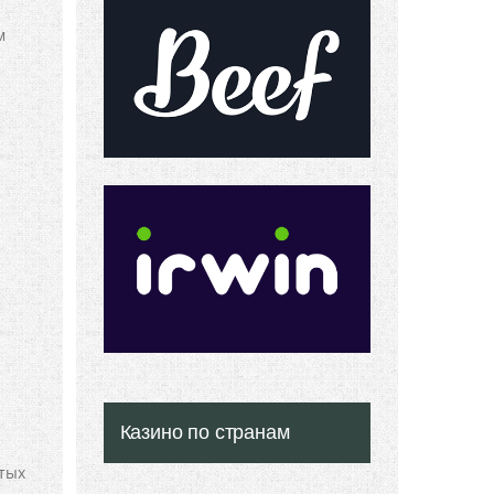
м
Казино по странам
стых