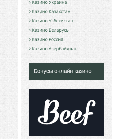
Казино Украина
Казино Казахстан
Казино Узбекистан
Казино Беларусь
Казино Россия
Казино Азербайджан
Бонусы онлайн казино