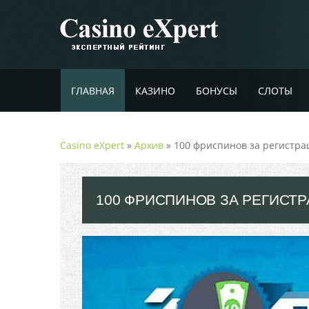
ГЛАВНАЯ
КАЗИНО
БОНУСЫ
СЛОТЫ
Casino eXpert
»
Архив
» 100 фриспинов за регистра
100 ФРИСПИНОВ ЗА РЕГИСТР