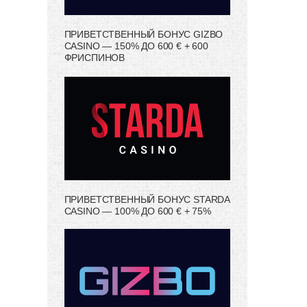
ПРИВЕТСТВЕННЫЙ БОНУС GIZBO
CASINO — 150% ДО 600 € + 600
ФРИСПИНОВ
ПРИВЕТСТВЕННЫЙ БОНУС STARDA
CASINO — 100% ДО 600 € + 75%