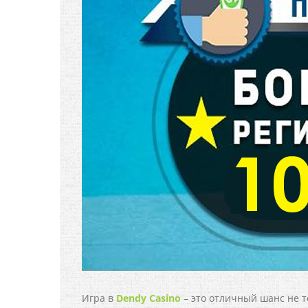
Игра в
Dendy Casino
– это отличный шанс не т