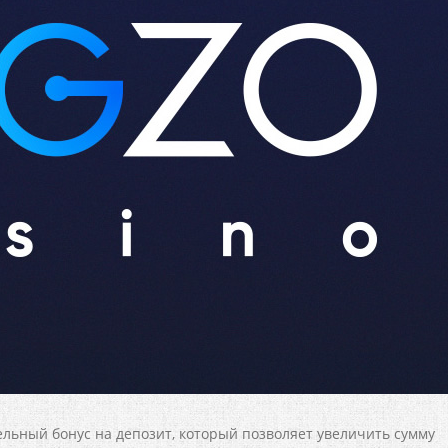
льный бонус на депозит, который позволяет увеличить сумму