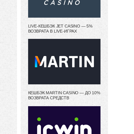
LIVE-КЕШБЭК JET CASINO — 5%
ВОЗВРАТА В LIVE-ИГРАХ
КЕШБЭК MARTIN CASINO — ДО 10%
ВОЗВРАТА СРЕДСТВ