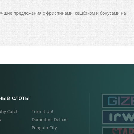
учшие предложения с фриспинами, кешбэком и бонусами на
ные слоты
phy Catch
Turn It Up!
y
Domnitors Deluxe
Penguin City