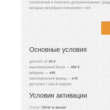
пополнения и получить дополнительные средст
которые регулярно пополняют счет.
Основные условия
депозит от
40 €
максимальный бонус —
400 €
вейджер —
x40
максимальный вывод —
x10
доступен 1 раз в неделю
Условия активации
статус:
Silver и выше