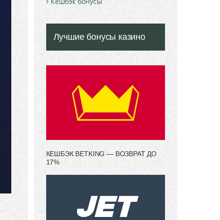
Кешбэк бонусы
Лучшие бонусы казино
КЕШБЭК BETKING — ВОЗВРАТ ДО
17%