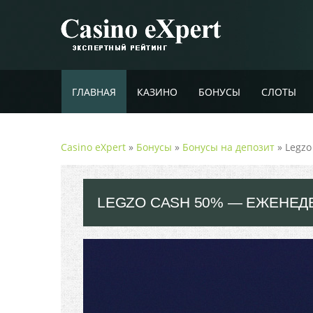
ГЛАВНАЯ
КАЗИНО
БОНУСЫ
СЛОТЫ
Casino eXpert
»
Бонусы
»
Бонусы на депозит
» Legzo
LEGZO CASH 50% — ЕЖЕНЕДЕ