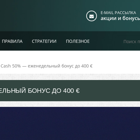
E-MAIL РАССЫЛКА
акции и бонус
ПРАВИЛА
СТРАТЕГИИ
ПОЛЕЗНОЕ
 Cash 50% — еженедельный бонус до 400 €
ЛЬНЫЙ БОНУС ДО 400 €