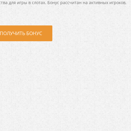
ва для игры в слотах. Бонус рассчитан на активных игроков,
ПОЛУЧИТЬ БОНУС