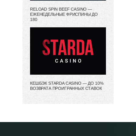
RELOAD SPIN BEEF CASINO —
ЕЖЕНЕДЕЛЬНЫЕ ФРИСПИНЫ ДО
180
КЕШБЭК STARDA CASINO — ДО 10%
ВОЗВРАТА ПРОИГРАННЫХ СТАВОК