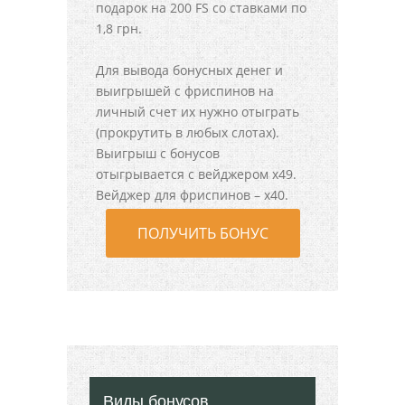
подарок на 200 FS со ставками по
1,8 грн.
Для вывода бонусных денег и
выигрышей с фриспинов на
личный счет их нужно отыграть
(прокрутить в любых слотах).
Выигрыш с бонусов
отыгрывается с вейджером х49.
Вейджер для фриспинов – х40.
ПОЛУЧИТЬ БОНУС
Виды бонусов