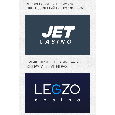
RELOAD CASH BEEF CASINO —
ЕЖЕНЕДЕЛЬНЫЙ БОНУС ДО 50%
LIVE-КЕШБЭК JET CASINO — 5%
ВОЗВРАТА В LIVE-ИГРАХ