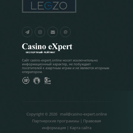
Сайт casino-expert.online носит исключительно
информационный характер, не побуждает
посетителей к азартным играм и не является игорным
оператором.
Copyright © 2026 mail@casino-expert.online
Партнерские программы
|
Правовая
информация
|
Карта сайта