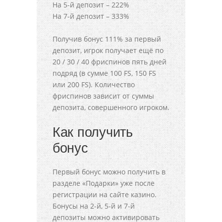
На 5-й депозит – 222%
На 7-й депозит – 333%
Получив бонус 111% за первый
депозит, игрок получает ещё по
20 / 30 / 40 фриспинов пять дней
подряд (в сумме 100 FS, 150 FS
или 200 FS). Количество
фриспинов зависит от суммы
депозита, совершенного игроком.
Как получить
бонус
Первый бонус можно получить в
разделе «Подарки» уже после
регистрации на сайте казино.
Бонусы на 2-й, 5-й и 7-й
депозиты можно активировать