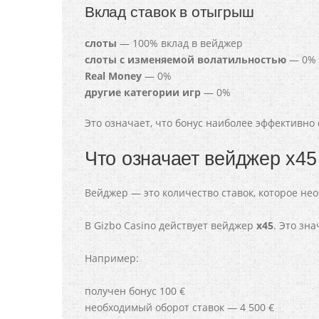
Вклад ставок в отыгрыш
слоты
— 100% вклад в вейджер
слоты с изменяемой волатильностью
— 0%
Real Money
— 0%
другие категории игр
— 0%
Это означает, что бонус наиболее эффективно
Что означает вейджер x45
Вейджер — это количество ставок, которое не
В Gizbo Casino действует вейджер
x45
. Это зн
Например:
получен бонус 100 €
необходимый оборот ставок — 4 500 €