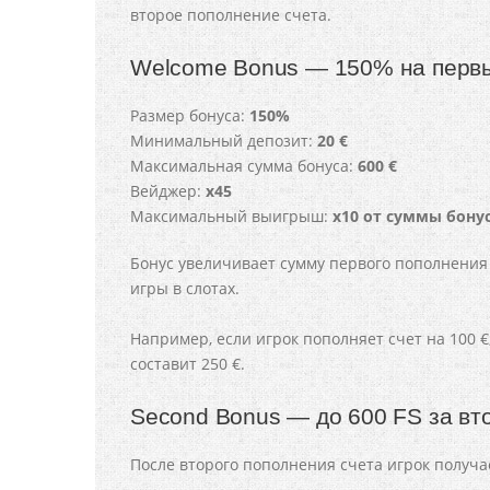
второе пополнение счета.
Welcome Bonus — 150% на первы
Размер бонуса:
150%
Минимальный депозит:
20 €
Максимальная сумма бонуса:
600 €
Вейджер:
x45
Максимальный выигрыш:
x10 от суммы бону
Бонус увеличивает сумму первого пополнения
игры в слотах.
Например, если игрок пополняет счет на 100 €
составит 250 €.
Second Bonus — до 600 FS за вт
После второго пополнения счета игрок получа