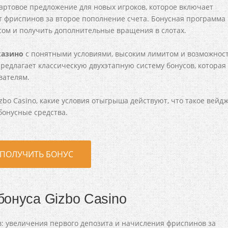
артовое предложение для новых игроков, которое включает
т фриспинов за второе пополнение счета. Бонусная программа
сом и получить дополнительные вращения в слотах.
казино
с понятными условиями, высоким лимитом и возможнос
предлагает классическую двухэтапную систему бонусов, которая
вателям.
izbo Casino, какие условия отыгрыша действуют, что такое вейд
 бонусные средства.
ПОЛУЧИТЬ БОНУС
бонуса Gizbo Casino
в: увеличения первого депозита и начисления фриспинов за