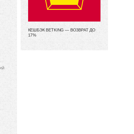
КЕШБЭК BETKING — ВОЗВРАТ ДО
17%
ий