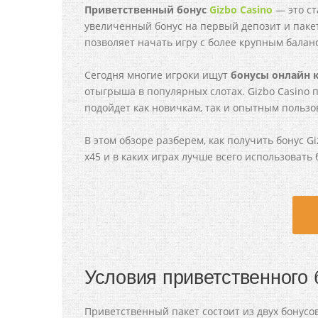
Приветственный бонус
Gizbo Casino
— это ст
увеличенный бонус на первый депозит и паке
позволяет начать игру с более крупным балан
Сегодня многие игроки ищут
бонусы онлайн 
отыгрыша в популярных слотах. Gizbo Casino 
подойдет как новичкам, так и опытным пользо
В этом обзоре разберем, как получить бонус G
x45 и в каких играх лучше всего использовать
Условия приветственного 
Приветственный пакет состоит из двух бонусо